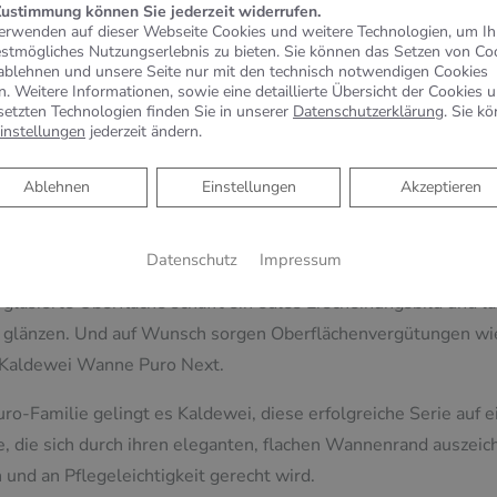
Zustimmung können Sie jederzeit widerrufen.
erwenden auf dieser Webseite Cookies und weitere Technologien, um I
estmögliches Nutzungserlebnis zu bieten. Sie können das Setzen von Co
leek and Safety
ablehnen und unsere Seite nur mit den technisch notwendigen Cookies
n. Weitere Informationen, sowie eine detaillierte Übersicht der Cookies 
setzten Technologien finden Sie in unserer
Datenschutzerklärung
. Sie k
ldewei Puro Next ist ihr extra flacher Wannenrand mit einer 
instellungen
jederzeit ändern.
utung überzeugt und das Design der Kaldewei Wanne prägt. 
Ablehnen
Ablehnen
Einstellungen
Akzeptieren
e Integration der Kaldewei Puro Next in den Fliesenspiegel. 
e mit weich auslaufendem Nackenbereich sorgen zudem für ei
shöhe und optional erhältliche Haltegriffe die Nutzung in jed
Datenschutz
Impressum
ie glasierte Oberfläche schafft ein edles Erscheinungsbild und
 glänzen. Und auf Wunsch sorgen Oberflächenvergütungen wie I
er Kaldewei Wanne Puro Next.
uro-Familie gelingt es Kaldewei, diese erfolgreiche Serie auf
, die sich durch ihren eleganten, flachen Wannenrand auszei
 und an Pflegeleichtigkeit gerecht wird.