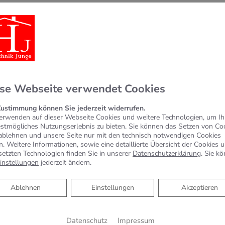
chte Ausführung aller Arbeiten
ell Fördermöglichkeiten gibt.
ren Sie.
se Webseite verwendet Cookies
Zustimmung können Sie jederzeit widerrufen.
erwenden auf dieser Webseite Cookies und weitere Technologien, um I
estmögliches Nutzungserlebnis zu bieten. Sie können das Setzen von Co
ablehnen und unsere Seite nur mit den technisch notwendigen Cookies
n. Weitere Informationen, sowie eine detaillierte Übersicht der Cookies 
setzten Technologien finden Sie in unserer
Datenschutzerklärung
. Sie k
instellungen
jederzeit ändern.
Ablehnen
Ablehnen
Einstellungen
Akzeptieren
Datenschutz
Impressum