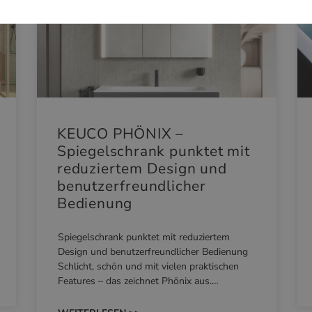
KEUCO PHÖNIX –
Spiegelschrank punktet mit
reduziertem Design und
benutzerfreundlicher
Bedienung
Spiegelschrank punktet mit reduziertem
Design und benutzerfreundlicher Bedienung
Schlicht, schön und mit vielen praktischen
Features – das zeichnet Phönix aus.…