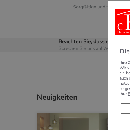
Sorgfältige und termingere
Beachten Sie, dass es eventu
Sprechen Sie uns an! Wir informie
Die
Ihre 
Wir v
ein b
auch 
nutze
einge
Ihre
E
Neuigkeiten