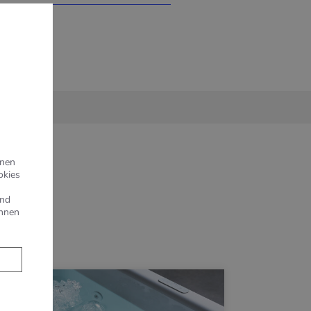
hnen
okies
und
önnen