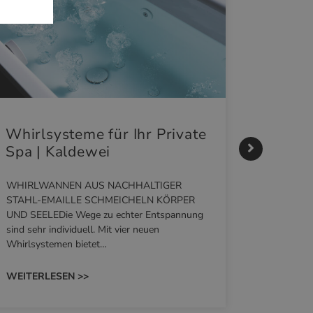
Whirlsysteme für Ihr Private
Gestal
Spa | Kaldewei
Momen
HANS
WHIRLWANNEN AUS NACHHALTIGER
STAHL-EMAILLE SCHMEICHELN KÖRPER
Stil für 
UND SEELEDie Wege zu echter Entspannung
HANSAGENE
sind sehr individuell. Mit vier neuen
von Wascht
Whirlsystemen bietet…
unterschie
konzipiert
WEITERLESEN >>
WEITERL